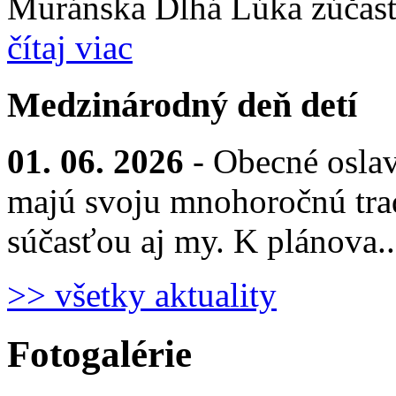
Muránska Dlhá Lúka zúčastn
čítaj viac
Medzinárodný deň detí
01. 06. 2026
- Obecné osla
majú svoju mnohoročnú trad
súčasťou aj my. K plánova.
>> všetky aktuality
Fotogalérie