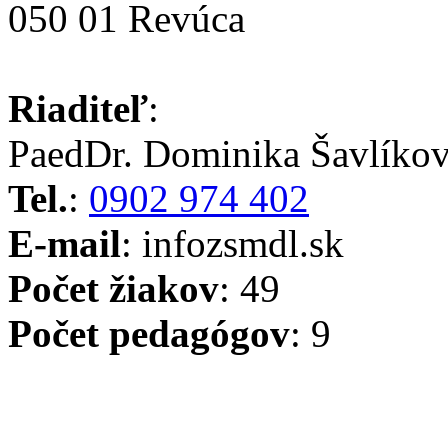
050 01 Revúca
Riaditeľ
:
PaedDr. Dominika Šavlíko
Tel.
:
0902 974 402
E-mail
: info
zsmdl.sk
Počet žiakov
: 49
Počet pedagógov
: 9