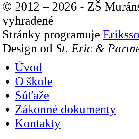
© 2012 – 2026 - ZŠ Muráns
vyhradené
Stránky programuje
Erikss
Design od
St. Eric & Partn
Úvod
O škole
Súťaže
Zákonné dokumenty
Kontakty