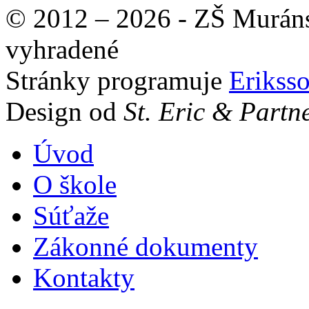
© 2012 – 2026 - ZŠ Muráns
vyhradené
Stránky programuje
Erikss
Design od
St. Eric & Partn
Úvod
O škole
Súťaže
Zákonné dokumenty
Kontakty