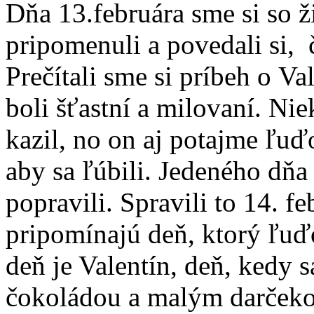
Dňa 13.februára sme si so ž
pripomenuli a povedali si, 
Prečítali sme si príbeh o Va
boli šťastní a milovaní. Ni
kazil, no on aj potajme ľuďo
aby sa ľúbili. Jedeného dňa 
popravili. Spravili to 14. fe
pripomínajú deň, ktorý ľuďo
deň je Valentín, deň, kedy 
čokoládou a malým darček