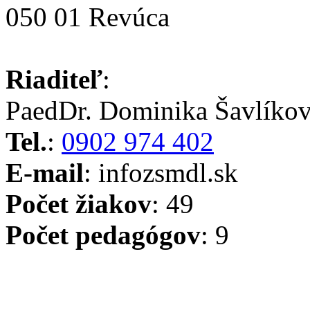
050 01 Revúca
Riaditeľ
:
PaedDr. Dominika Šavlíko
Tel.
:
0902 974 402
E-mail
: info
zsmdl.sk
Počet žiakov
: 49
Počet pedagógov
: 9