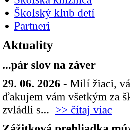
Školský klub detí
Partneri
Aktuality
...pár slov na záver
29. 06. 2026
- Milí žiaci, v
ďakujem vám všetkým za šk
zvládli s...
>> čítaj viac
Zážitková prehliadka múz